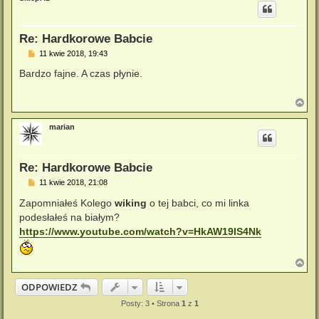
ó
r
ę
Re: Hardkorowe Babcie
P
11 kwie 2018, 19:43
o
s
Bardzo fajne. A czas płynie.
t
N
a
g
marian
ó
r
ę
Re: Hardkorowe Babcie
P
11 kwie 2018, 21:08
o
s
Zapomniałeś Kolego
wiking
o tej babci, co mi linka
t
podesłałeś na białym?
https://www.youtube.com/watch?v=HkAW19IS4Nk
N
a
g
ODPOWIEDZ
ó
r
Posty: 3 • Strona
1
z
1
ę