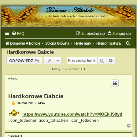
FAQ
Zarejestruj się
Zaloguj się
S
Domowe Alkohole
Strona Główna
Hyde park
Humor i satyra
z
Hardkorowe Babcie
u
Szukaj
Wyszukiwan
ODPOWIEDZ
k
Posty: 3 • Strona
1
z
1
a
wiking
j
Hardkorowe Babcie
P
04 mar 2018, 14:47
o
s
https://www.youtube.com/watch?v=MOEkIIS8ytI
t
:icon_totlachen :icon_totlachen :icon_totlachen
N
a
g
SklepAD