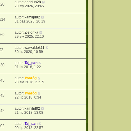
autor:
endriuh28
520
20 sty 2026, 20:45
autor:
kamilpl82
814
31 paź 2025, 20:19
autor:
Zielonka
869
29 sty 2025, 22:10
autor:
wawaldek11
02
30 lis 2020, 10:59
autor:
Taj_pan
630
01 lis 2018, 1:22
autor:
Twaróg
545
23 sie 2018, 21:15
autor:
Twaróg
343
22 lip 2018, 6:34
autor:
kamilpl82
242
21 lip 2018, 13:08
autor:
Taj_pan
602
09 lip 2018, 22:57