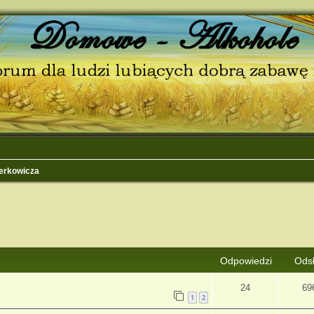
erkowicza
j
Wyszukiwanie zaawansowane
Odpowiedzi
Ods
24
69
1
2