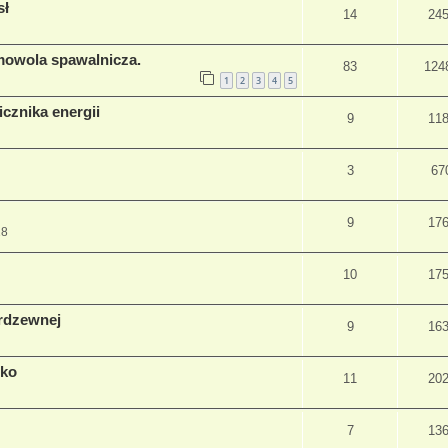
sł
14
24
amowola spawalnicza.
83
124
1
2
3
4
5
icznika energii
9
11
3
67
9
17
28
10
17
erdzewnej
9
16
lko
11
20
7
13