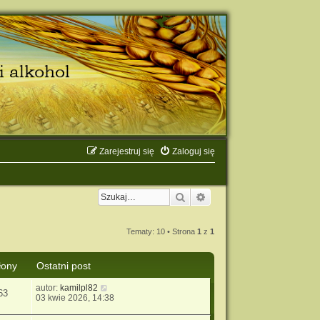
Zarejestruj się
Zaloguj się
Szukaj
Wyszukiwanie zaawanso
Tematy: 10 • Strona
1
z
1
łony
Ostatni post
autor:
kamilpl82
63
03 kwie 2026, 14:38