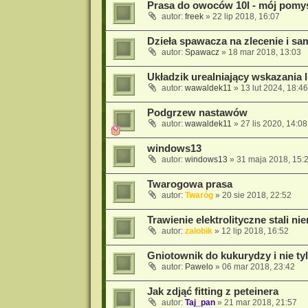
Prasa do owoców 10l - mój pomy
autor:
freek
» 22 lip 2018, 16:07
Dzieła spawacza na zlecenie i s
autor:
Spawacz
» 18 mar 2018, 13:03
Układzik urealniający wskazania l
autor:
wawaldek11
» 13 lut 2024, 18:46
Podgrzew nastawów
autor:
wawaldek11
» 27 lis 2020, 14:08
windows13
autor:
windows13
» 31 maja 2018, 15:
Twarogowa prasa
autor:
Twaróg
» 20 sie 2018, 22:52
Trawienie elektrolityczne stali ni
autor:
zalobik
» 12 lip 2018, 16:52
Gniotownik do kukurydzy i nie ty
autor:
Pawelo
» 06 mar 2018, 23:42
Jak zdjąć fitting z peteinera
autor:
Taj_pan
» 21 mar 2018, 21:57