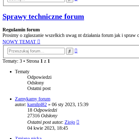
zaawansowane
Sprawy techniczne forum
Regulamin forum
Prosimy o zgłaszanie wszelkich uwag nt działania forum jak i spraw 
NOWY TEMAT
Wyszukiwanie
Szukaj
zaawansowane
Tematy: 3 • Strona
1
z
1
Tematy
Odpowiedzi
Odsłony
Ostatni post
Zamykamy forum
autor:
kamilpl82
» 06 sty 2023, 15:39
18
Odpowiedzi
27316
Odsłony
Ostatni post
autor:
Ziojo
04 kwie 2023, 18:45
Zmiana nicka