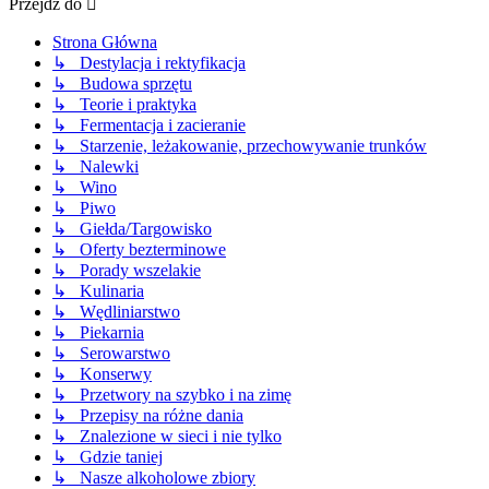
Przejdź do
Strona Główna
↳ Destylacja i rektyfikacja
↳ Budowa sprzętu
↳ Teorie i praktyka
↳ Fermentacja i zacieranie
↳ Starzenie, leżakowanie, przechowywanie trunków
↳ Nalewki
↳ Wino
↳ Piwo
↳ Giełda/Targowisko
↳ Oferty bezterminowe
↳ Porady wszelakie
↳ Kulinaria
↳ Wędliniarstwo
↳ Piekarnia
↳ Serowarstwo
↳ Konserwy
↳ Przetwory na szybko i na zimę
↳ Przepisy na różne dania
↳ Znalezione w sieci i nie tylko
↳ Gdzie taniej
↳ Nasze alkoholowe zbiory