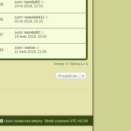
autor:
kamilpl82
58
24 lis 2018, 22:53
autor:
wawaldek11
85
02 lis 2018, 15:15
autor:
kamilpl82
97
19 kwie 2018, 20:45
autor:
marian
44
11 kwie 2018, 21:08
Tematy: 5 • Strona
1
z
1
Przejdź do
Usuń ciasteczka witryny
Strefa czasowa
UTC+02:00