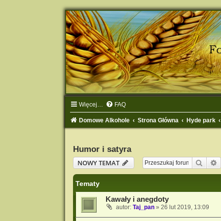
Więcej…
FAQ
Domowe Alkohole
Strona Główna
Hyde park
Humor i satyra
Szuka
NOWY TEMAT
Tematy
Kawały i anegdoty
autor:
Taj_pan
» 26 lut 2019, 13:09