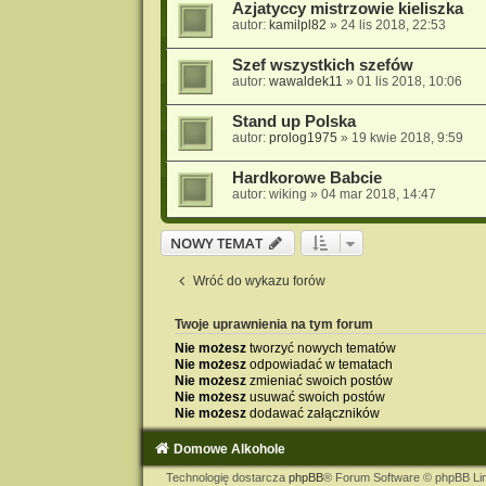
Azjatyccy mistrzowie kieliszka
autor:
kamilpl82
» 24 lis 2018, 22:53
Szef wszystkich szefów
autor:
wawaldek11
» 01 lis 2018, 10:06
Stand up Polska
autor:
prolog1975
» 19 kwie 2018, 9:59
Hardkorowe Babcie
autor:
wiking
» 04 mar 2018, 14:47
NOWY TEMAT
Wróć do wykazu forów
Twoje uprawnienia na tym forum
Nie możesz
tworzyć nowych tematów
Nie możesz
odpowiadać w tematach
Nie możesz
zmieniać swoich postów
Nie możesz
usuwać swoich postów
Nie możesz
dodawać załączników
Domowe Alkohole
Technologię dostarcza
phpBB
® Forum Software © phpBB Li