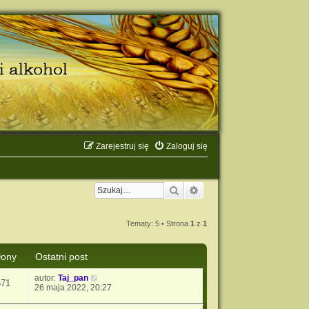
Zarejestruj się
Zaloguj się
Szukaj
Wyszukiwanie zaawanso
Tematy: 5 • Strona
1
z
1
łony
Ostatni post
autor:
Taj_pan
671
26 maja 2022, 20:27