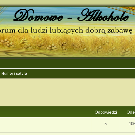
Humor i satyra
j
Wyszukiwanie zaawansowane
Odpowiedzi
Ods
5
10