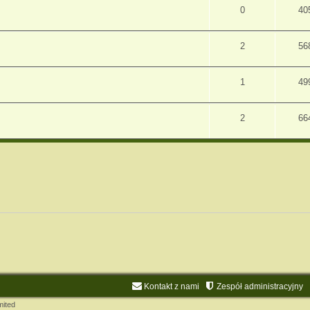
0
40
2
56
1
49
2
66
Kontakt z nami
Zespół administracyjny
mited