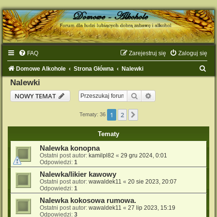
FAQ
Zarejestruj się
Zaloguj się
S
Domowe Alkohole
Strona Główna
Nalewki
z
Nalewki
u
Szukaj
Wyszukiwanie zaaw
NOWY TEMAT
k
1
2
Następna
Tematy: 36
a
j
Tematy
Nalewka konopna
Ostatni post autor:
kamilpl82
«
29 gru 2024, 0:01
Odpowiedzi:
1
Nalewka/likier kawowy
Ostatni post autor:
wawaldek11
«
20 sie 2023, 20:07
Odpowiedzi:
1
Nalewka kokosowa rumowa.
Ostatni post autor:
wawaldek11
«
27 lip 2023, 15:19
Odpowiedzi:
3