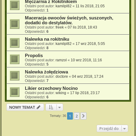
Męczarnia z Rokitnikiem
Ostatni post autor:
kamilpl82
«
11 lis 2018, 21:05
Odpowiedzi:
1
Maceracja owoców świeżych, suszonych,
dodatki do destylatów.
Ostatni post autor:
freek
«
07 lis 2018, 18:43
Odpowiedzi:
6
Nalewka na rokitniku
Ostatni post autor:
kamilpl82
«
17 wrz 2018, 5:05
Odpowiedzi:
8
Propolis
Ostatni post autor:
ramzol
«
10 wrz 2018, 11:16
Odpowiedzi:
5
Nalewka żołędziowa
Ostatni post autor:
doctore
«
04 wrz 2018, 17:24
Odpowiedzi:
7
Likier orzechowy Nocino
Ostatni post autor:
wiking
«
17 lip 2018, 23:17
Odpowiedzi:
6
NOWY TEMAT
1
2
Następna
Tematy: 36
Przejdź do