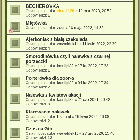
BECHEROVKA
Ostatni post autor:
ziutek128
«
19 mar 2023, 20:52
Odpowiedzi:
1
Miętówka
Ostatni post autor:
zoor
«
18 maja 2022, 19:32
Ajerkoniak z białą czekoladą
Ostatni post autor:
wawaldek11
«
11 kwie 2022, 22:39
Odpowiedzi:
4
Smorodinówka czyli nalewka z czarnej
porzeczki
Ostatni post autor:
kamilpl82
«
17 lut 2022, 17:38
Odpowiedzi:
1
Porterówka dla zoor-a
Ostatni post autor:
kamilpl82
«
04 lut 2022, 17:39
Odpowiedzi:
2
Nalewka z kwiatów akacji
Ostatni post autor:
kamilpl82
«
21 cze 2021, 20:42
Odpowiedzi:
3
Klarowanie nalewek
Ostatni post autor:
Psotamt
«
16 kwie 2021, 16:08
Odpowiedzi:
2
Czas na Gin.
Ostatni post autor:
wawaldek11
«
27 gru 2020, 15:48
Odpowiedzi:
12