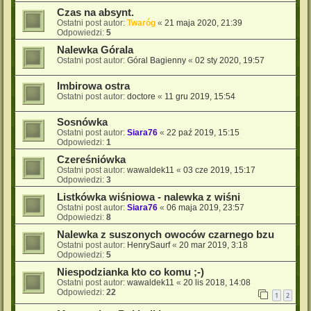
Czas na absynt.
Ostatni post autor:
Twaróg
«
21 maja 2020, 21:39
Odpowiedzi:
5
Nalewka Górala
Ostatni post autor:
Góral Bagienny
«
02 sty 2020, 19:57
Imbirowa ostra
Ostatni post autor:
doctore
«
11 gru 2019, 15:54
Sosnówka
Ostatni post autor:
Siara76
«
22 paź 2019, 15:15
Odpowiedzi:
1
Czereśniówka
Ostatni post autor:
wawaldek11
«
03 cze 2019, 15:17
Odpowiedzi:
3
Listkówka wiśniowa - nalewka z wiśni
Ostatni post autor:
Siara76
«
06 maja 2019, 23:57
Odpowiedzi:
8
Nalewka z suszonych owoców czarnego bzu
Ostatni post autor:
HenrySaurf
«
20 mar 2019, 3:18
Odpowiedzi:
5
Niespodzianka kto co komu ;-)
Ostatni post autor:
wawaldek11
«
20 lis 2018, 14:08
Odpowiedzi:
22
1
2