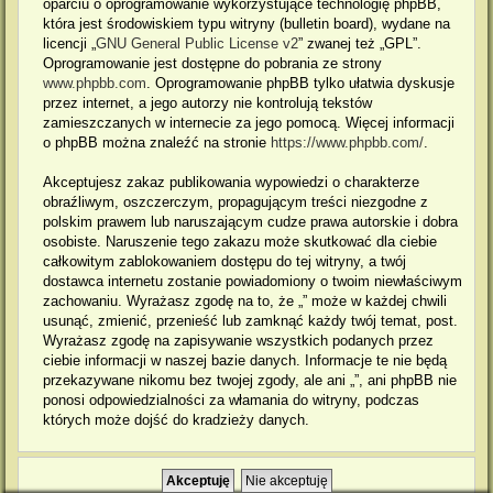
oparciu o oprogramowanie wykorzystujące technologię phpBB,
która jest środowiskiem typu witryny (bulletin board), wydane na
licencji „
GNU General Public License v2
” zwanej też „GPL”.
Oprogramowanie jest dostępne do pobrania ze strony
www.phpbb.com
. Oprogramowanie phpBB tylko ułatwia dyskusje
przez internet, a jego autorzy nie kontrolują tekstów
zamieszczanych w internecie za jego pomocą. Więcej informacji
o phpBB można znaleźć na stronie
https://www.phpbb.com/
.
Akceptujesz zakaz publikowania wypowiedzi o charakterze
obraźliwym, oszczerczym, propagującym treści niezgodne z
polskim prawem lub naruszającym cudze prawa autorskie i dobra
osobiste. Naruszenie tego zakazu może skutkować dla ciebie
całkowitym zablokowaniem dostępu do tej witryny, a twój
dostawca internetu zostanie powiadomiony o twoim niewłaściwym
zachowaniu. Wyrażasz zgodę na to, że „” może w każdej chwili
usunąć, zmienić, przenieść lub zamknąć każdy twój temat, post.
Wyrażasz zgodę na zapisywanie wszystkich podanych przez
ciebie informacji w naszej bazie danych. Informacje te nie będą
przekazywane nikomu bez twojej zgody, ale ani „”, ani phpBB nie
ponosi odpowiedzialności za włamania do witryny, podczas
których może dojść do kradzieży danych.