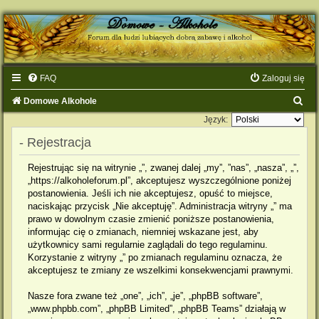
FAQ
Zaloguj się
S
Domowe Alkohole
z
Język:
u
- Rejestracja
k
Rejestrując się na witrynie „”, zwanej dalej „my”, ”nas”, „nasza”, „”,
a
„https://alkoholeforum.pl”, akceptujesz wyszczególnione poniżej
postanowienia. Jeśli ich nie akceptujesz, opuść to miejsce,
j
naciskając przycisk „Nie akceptuję”. Administracja witryny „” ma
prawo w dowolnym czasie zmienić poniższe postanowienia,
informując cię o zmianach, niemniej wskazane jest, aby
użytkownicy sami regularnie zaglądali do tego regulaminu.
Korzystanie z witryny „” po zmianach regulaminu oznacza, że
akceptujesz te zmiany ze wszelkimi konsekwencjami prawnymi.
Nasze fora zwane też „one”, „ich”, „je”, „phpBB software”,
„www.phpbb.com”, „phpBB Limited”, „phpBB Teams” działają w