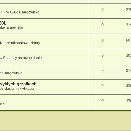
0
27
14 » w
Giełda/Targowisko
50L
0
31
łda/Targowisko
0
60
Nasze alkoholowe zbiory
0
30
 w
Przepisy na różne dania
0
31
da/Targowisko
ykłych grzałkach
0
43
estylacja i rektyfikacja
0
37
wki