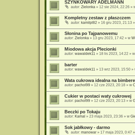
SZYNKOWARY ADELMANN
autor:
Zielonka
» 12 sie 2024, 22:26 »
Kompletny zestaw z płaszczem
autor:
kamilpl82
» 16 gru 2023, 21:13 
Słonina po Tajpanowemu
autor:
Zielonka
» 13 gru 2023, 17:42 » w
Wę
Miodowa akcja Plecionki
autor:
wawaldek11
» 18 lis 2023, 14:22 » 
barter
autor:
wawaldek11
» 13 wrz 2023, 15:50 »
Wata cukrowa idealna na bimber
autor:
pachol99
» 12 cze 2023, 20:18 » w
O
Cukier w postaci waty cukrowej
autor:
pachol99
» 12 cze 2023, 20:13 » w
G
Beczki po Tokaju
autor:
Kamal
» 23 maja 2023, 23:36 » w
Gi
Sok jabłkowy - darmo
autor:
manowar
» 17 maja 2023, 0:47 