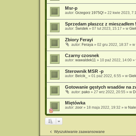
Msr-p
autor:
Grzegorz 1975Q!
» 22 kwie 2023, 7:
Sprzedam płaszcz z mieszadłem 
autor:
Świstek
» 07 lut 2023, 15:17 » w
Gie
Zbiory Ferayi
autor:
Feraya
» 02 gru 2022, 18:37 » w
Czarny czosnek
autor:
wawaldek11
» 10 paź 2022, 14:00 »
Sterownik MSR -p
autor:
Belcik_
» 01 paź 2022, 6:55 » w
Gieł
Gotowanie gęstych wsadów na zw
autor:
pako
» 27 wrz 2022, 20:55 » w
D
Miętówka
autor:
zoor
» 18 maja 2022, 19:32 » w
Nale
Wyszukiwanie zaawansowane