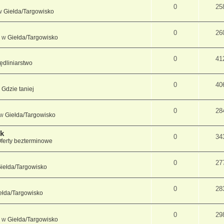
0
25
 w
Giełda/Targowisko
0
26
» w
Giełda/Targowisko
0
41
dliniarstwo
0
40
w
Gdzie taniej
0
28
 w
Giełda/Targowisko
ek
0
34
ferty bezterminowe
0
27
iełda/Targowisko
0
28
ełda/Targowisko
0
29
» w
Giełda/Targowisko