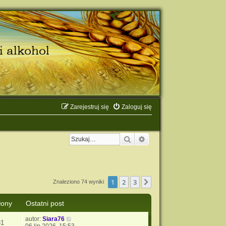
Zarejestruj się
Zaloguj się
Szukaj
Wyszukiwanie zaawanso
1
2
3
Następna
Znaleziono 74 wyniki
łony
Ostatni post
autor:
Siara76
31
06 lip 2026, 15:53