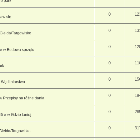
e park
0
12
taw się
0
13
Giełda/Targowisko
0
12
 » w
Budowa sprzętu
0
11
ark
0
15
w
Wędliniarstwo
0
19
 w
Przepisy na różne dania
0
26
45 » w
Gdzie taniej
0
31
Giełda/Targowisko