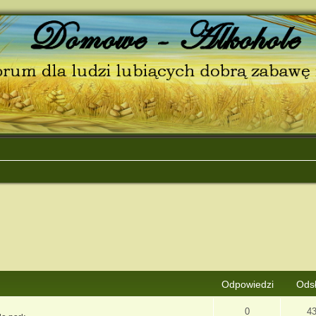
nsowane
Odpowiedzi
Ods
0
4