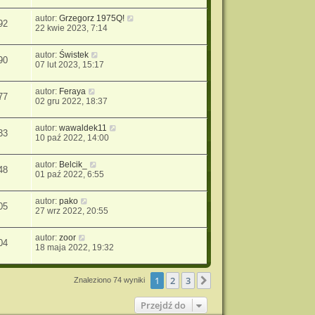
autor:
Grzegorz 1975Q!
92
22 kwie 2023, 7:14
autor:
Świstek
90
07 lut 2023, 15:17
autor:
Feraya
77
02 gru 2022, 18:37
autor:
wawaldek11
33
10 paź 2022, 14:00
autor:
Belcik_
48
01 paź 2022, 6:55
autor:
pako
05
27 wrz 2022, 20:55
autor:
zoor
04
18 maja 2022, 19:32
1
2
3
Następna
Znaleziono 74 wyniki
Przejdź do