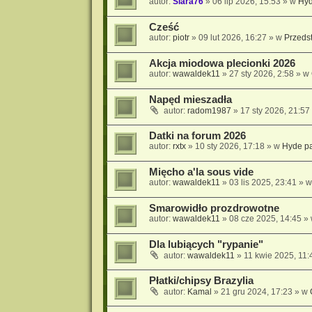
autor:
Siara76
» 06 lip 2026, 15:53 » w
Hyd
Cześć
autor:
piotr
» 09 lut 2026, 16:27 » w
Przeds
Akcja miodowa plecionki 2026
autor:
wawaldek11
» 27 sty 2026, 2:58 » w
Napęd mieszadła
autor:
radom1987
» 17 sty 2026, 21:57
Datki na forum 2026
autor:
rxtx
» 10 sty 2026, 17:18 » w
Hyde p
Mięcho a'la sous vide
autor:
wawaldek11
» 03 lis 2025, 23:41 » 
Smarowidło prozdrowotne
autor:
wawaldek11
» 08 cze 2025, 14:45 »
Dla lubiących "rypanie"
autor:
wawaldek11
» 11 kwie 2025, 11:
Płatki/chipsy Brazylia
autor:
Kamal
» 21 gru 2024, 17:23 » w