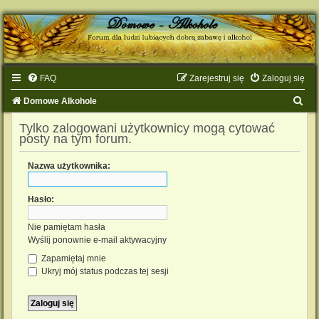
FAQ
Zarejestruj się
Zaloguj się
S
Domowe Alkohole
z
Tylko zalogowani użytkownicy mogą cytować
posty na tym forum.
u
k
Nazwa użytkownika:
a
j
Hasło:
Nie pamiętam hasła
Wyślij ponownie e-mail aktywacyjny
Zapamiętaj mnie
Ukryj mój status podczas tej sesji