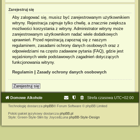
Zarejestruj się
Aby zalogować się, musisz być zarejestrowanym użytkownikiem
witryny. Rejestracja zajmuje tylko chwilę, a znacznie zwiększa
możliwości korzystania z witryny. Administrator witryny może
zarejestrowanym użytkownikom nadać wiele dodatkowych
uprawnień. Przed rejestracją zapoznaj się z naszym
regulaminem, zasadami ochrony danych osobowych oraz z
odpowiedziami na często zadawane pytania (FAQ), gdzie jest
wyjaśnionych wiele podstawowych zagadnień dotyczących
funkcjonowania witryny.
Regulamin
|
Zasady ochrony danych osobowych
Zarejestruj się
Domowe Alkohole
Strefa czasowa
UTC+02:00
Technologię dostarcza
phpBB
® Forum Software © phpBB Limited
Polski pakiet językowy dostarcza
phpBB.pl
Style: Green-Style-Slim by Joyce&Luna
phpBB-Style-Design